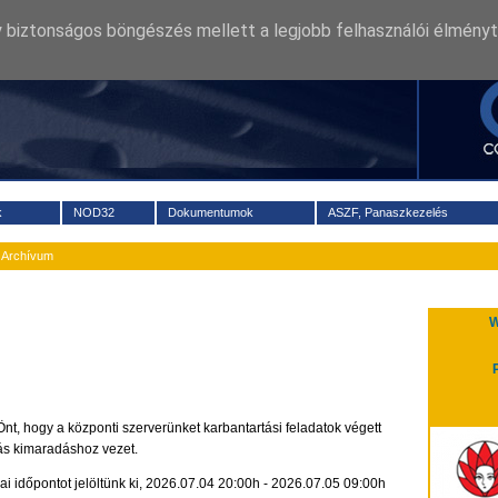
2026 augusztus 6. csütörtök
Névnapok
 biztonságos böngészés mellett a legjobb felhasználói élményt
k
NOD32
Dokumentumok
ASZF, Panaszkezelés
Archívum
W
Önt, hogy a központi szerverünket karbantartási feladatok végett
atás kimaradáshoz vezet.
ai időpontot jelöltünk ki, 2026.07.04 20:00h - 2026.07.05 09:00h