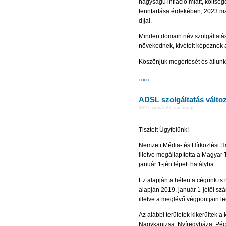
nagyságú infláció miatt, költs
fenntartása érdekében, 2023 már
díjai.
Minden domain név szolgáltatás
növekednek, kivételt képeznek 
Köszönjük megértését és állunk 
»»»
ADSL szolgáltatás válto
2019. január 27. vasárnap
Tisztelt Ügyfelünk!
Nemzeti Média- és Hírközlési 
illetve megállapította a Magyar
január 1-jén lépett hatályba.
Ez alapján a héten a cégünk is 
alapján 2019. január 1-jétől szá
illetve a meglévő végpontjain le
Az alábbi területek kikerültek a
Nagykanizsa, Nyíregyháza, Péc