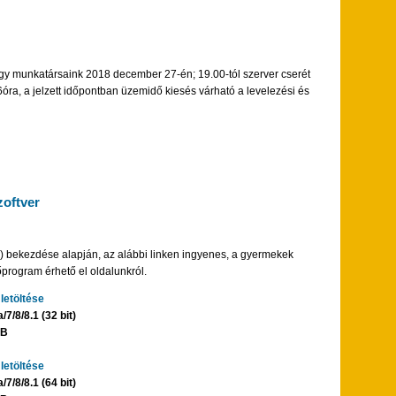
ogy munkatársaink 2018 december 27-én; 19.00-tól szerver cserét
óra, a jelzett időpontban üzemidő kiesés várható a levelezési és
oftver
2) bekezdése alapján, az alábbi linken ingyenes, a gyermekek
rogram érhető el oldalunkról.
letöltése
/8/8.1 (32 bit)
MB
letöltése
/8/8.1 (64 bit)