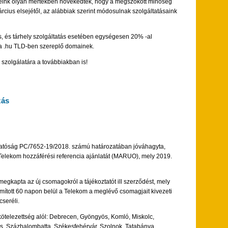
égeink olyan mértékben növekedtek, hogy a megszokott minőség
cius elsejétől, az alábbiak szerint módosulnak szolgáltatásaink
, és tárhely szolgáltatás esetében egységesen 20% -al
a .hu TLD-ben szereplő domainek.
szolgálatára a továbbiakban is!
zás
Hatóság PC/7652-19/2018. számú határozatában jóváhagyta,
 Telekom hozzáférési referencia ajánlatát (MARUO), mely 2019.
megkapta az új csomagokról a tájékoztatót ill szerződést, mely
mított
60 napon belül a Telekom a meglévő csomagjait kivezeti
cseréli.
 kötelezettség alól: Debrecen, Gyöngyös, Komló, Miskolc,
s, Százhalombatta, Székesfehérvár, Szolnok, Tatabánya