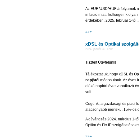
Az EUR/USD/HUF árfolyamok ren
infláció miatt, költségeink oly
érdekében, 2025. február 1-től, 
»»»
xDSL és Optikai szolgált
2024. január 30. kedd
Tisztelt Ügyfelünk!
Tájékoztatjuk, hogy xDSL és Opt
napjától
módosulnak. Az éves inf
előző naptári évre vonatkozó é
volt.
Cégünk, a gazdasági és piaci fo
alacsonyabb mértékű, 15%-os dí
A díjváltozás 2024. március 1-
Optika és Fix IP szolgáltatásokr
»»»