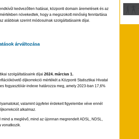
dkívűl kedvezőtlen hatásai, központi domain áremelések és az
an mértékben növekedtek, hogy a megszokott minőség fenntartása
az alábbiak szerint módosulnak szolgáltatásaink díjai.
atások árváltozása
ikai szolgáltatásaink díjai
2024. március 1.
lációkövető díjkorrekció mértékét a Központi Statisztikai Hivatal
ves fogyasztóiár-indexe határozza meg, amely 2023-ban 17,6%
lyamatokat, valamint ügyfelei érdekeit figyelembe véve ennél
jkorrekciót alkalmaz.
től mind a meglévő, mind az újonnan megrendelt ADSL, NDSL,
a vonatkozik.