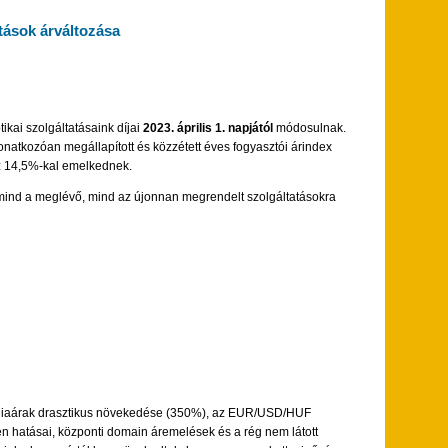
tások árváltozása
ikai szolgáltatásaink díjai
2023. április 1. napjától
módosulnak.
vonatkozóan megállapított és közzétett éves fogyasztói árindex
 14,5%-kal emelkednek.
ől mind a meglévő, mind az újonnan megrendelt szolgáltatásokra
ergiaárak drasztikus növekedése (350%), az EUR/USD/HUF
n hatásai, központi domain áremelések és a rég nem látott