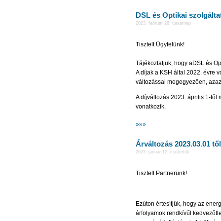
DSL és Optikai szolgálta
2023. február 26. vasárnap
Tisztelt Ügyfelünk!
Tájékoztatjuk, hogy aDSL és Opt
A díjak a KSH által 2022. évre 
változással megegyezően, azaz
A díjváltozás 2023. április 1-t
vonatkozik.
»»»
Árváltozás 2023.03.01 től
2023. január 12. csütörtök
Tisztelt Partnerünk!
Ezúton értesítjük, hogy az en
árfolyamok rendkívűl kedvezőtle