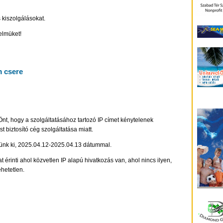
s kiszolgálásokat.
elmüket!
m csere
Önt, hogy a szolgáltatásához tartozó IP címet kénytelenek
t biztosító cég szolgáltatása miatt.
ltünk ki, 2025.04.12-2025.04.13 dátummal.
t érinti ahol közvetlen IP alapú hivatkozás van, ahol nincs ilyen,
ehetetlen.