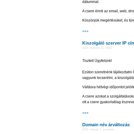
dátummal.
A csere érinti az email, web, dn
Köszönjük megértésüket, és tür
»»»
Kiszolgáló szerver IP cí
2025. március 31. hétfő
Tisztelt Ügyfelünk!
Ezúton szeretnénk tájékoztatni 
vagyunk lecserélni, a kiszolgálás
Váltásra hétvégi időpontot jelö
A csere azokat a szolgáltatásoka
ott a csere gyakorlatilag észrev
»»»
Domain név árváltozás
2025. február 1. szombat