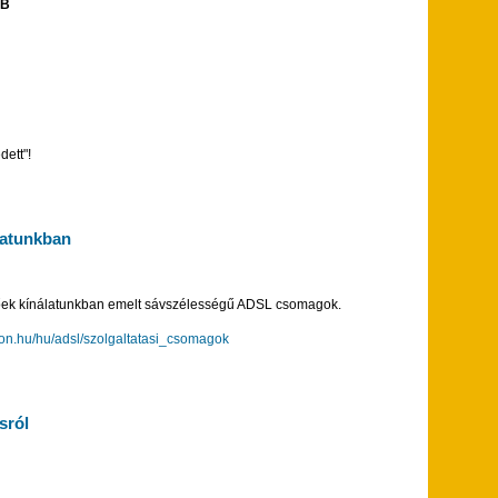
MB
ett"!
latunkban
tőek kínálatunkban emelt sávszélességű ADSL csomagok.
on.hu/hu/adsl/szolgaltatasi_csomagok
sról