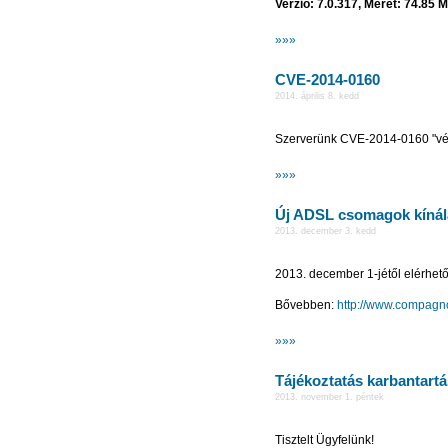
Verzió: 7.0.317, Méret: 74.85 
»»»
CVE-2014-0160
2014. április 8. kedd
Szerverünk CVE-2014-0160 "véd
»»»
Új ADSL csomagok kíná
2013. december 3. kedd
2013. december 1-jétől elérhe
Bővebben:
http://www.compagn
»»»
Tájékoztatás karbantartá
2013. november 1. péntek
Tisztelt Ügyfelünk!