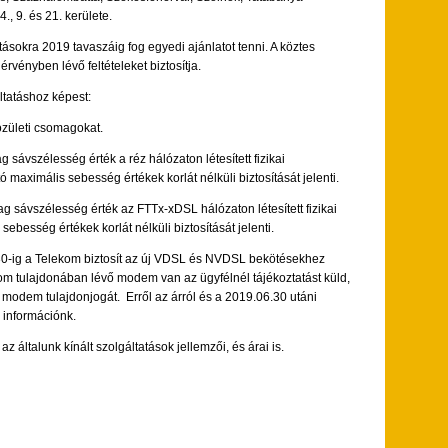
., 9. és 21. kerülete.
ásokra 2019 tavaszáig fog egyedi ajánlatot tenni. A köztes
vényben lévő feltételeket biztosítja.
ltatáshoz képest:
özületi csomagokat.
ávszélesség érték a réz hálózaton létesített fizikai
maximális sebesség értékek korlát nélküli biztosítását jelenti.
sávszélesség érték az FTTx-xDSL hálózaton létesített fizikai
besség értékek korlát nélküli biztosítását jelenti.
0-ig a Telekom biztosít az új VDSL és NVDSL bekötésekhez
lekom tulajdonában lévő modem van az ügyfélnél tájékoztatást küld,
 modem tulajdonjogát. Erről az árról és a 2019.06.30 utáni
információnk.
 általunk kínált szolgáltatások jellemzői, és árai is.