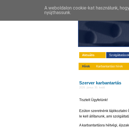
A weboldalon cookie-kat használunk, hogy
nyújthassunk.
Aktuális
Szolgáltatáso
Hírek
Karbantartási hírek
Szerver karbantartás
2026. június 30. kedd
Tisztelt Ügyfelünk!
Ezúton szeretnénk tájékoztatni 
le kell állítanunk, ami szolgált
A karbantartásra hétvégi, éjszak