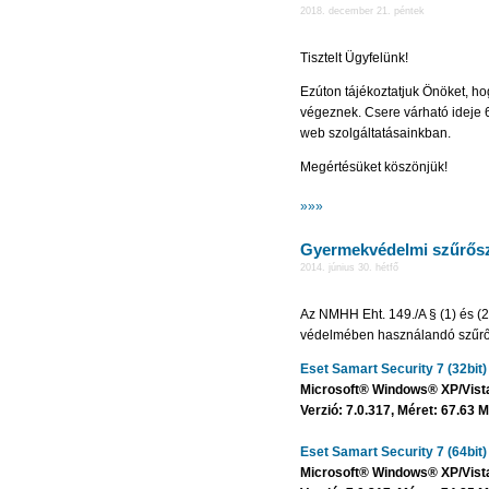
2018. december 21. péntek
Tisztelt Ügyfelünk!
Ezúton tájékoztatjuk Önöket, h
végeznek. Csere várható ideje 6
web szolgáltatásainkban.
Megértésüket köszönjük!
»»»
Gyermekvédelmi szűrősz
2014. június 30. hétfő
Az NMHH Eht. 149./A § (1) és (
védelmében használandó szűrőp
Eset Samart Security 7 (32bit) 
Microsoft® Windows® XP/Vista/7
Verzió: 7.0.317, Méret: 67.63 
Eset Samart Security 7 (64bit) 
Microsoft® Windows® XP/Vista/7