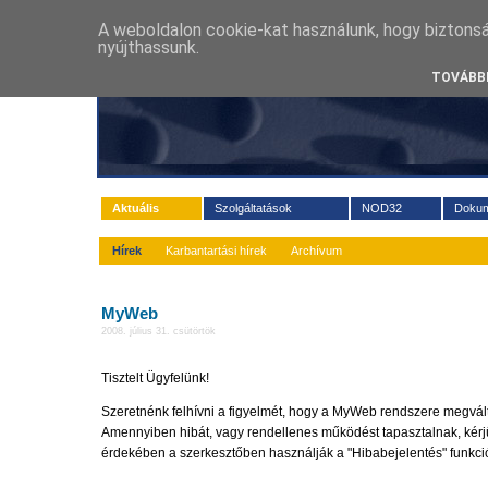
A weboldalon cookie-kat használunk, hogy biztons
nyújthassunk.
TOVÁBBI
Aktuális
Szolgáltatások
NOD32
Doku
Hírek
Karbantartási hírek
Archívum
MyWeb
2008. július 31. csütörtök
Tisztelt Ügyfelünk!
Szeretnénk felhívni a figyelmét, hogy a MyWeb rendszere megvált
Amennyiben hibát, vagy rendellenes működést tapasztalnak, kérj
érdekében a szerkesztőben használják a "Hibabejelentés" funkció