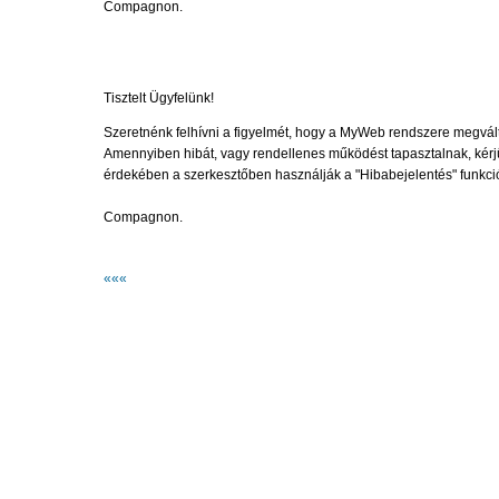
Compagnon.
Tisztelt Ügyfelünk!
Szeretnénk felhívni a figyelmét, hogy a MyWeb rendszere megvált
Amennyiben hibát, vagy rendellenes működést tapasztalnak, kérj
érdekében a szerkesztőben használják a "Hibabejelentés" funkció
Compagnon.
«««