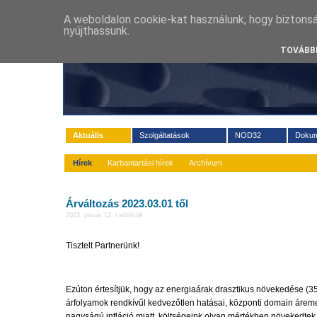
A weboldalon cookie-kat használunk, hogy biztons
nyújthassunk.
TOVÁBBI
Aktuális
Szolgáltatások
NOD32
Doku
Hírek
Karbantartási hírek
Archívum
Árváltozás 2023.03.01 től
2023. január 12. csütörtök
Tisztelt Partnerünk!
Ezúton értesítjük, hogy az energiaárak drasztikus növekedése
árfolyamok rendkívűl kedvezőtlen hatásai, központi domain áreme
nagyságú infláció miatt, költségeink olyan mértékben növekedte