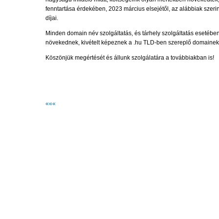
fenntartása érdekében, 2023 március elsejétől, az alábbiak szeri
díjai.
Minden domain név szolgáltatás, és tárhely szolgáltatás esetéb
növekednek, kivételt képeznek a .hu TLD-ben szereplő domainek
Köszönjük megértését és állunk szolgálatára a továbbiakban is!
«««